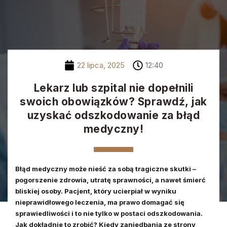
Zadzwoń do nas
22 lipca, 2025
12:40
Lekarz lub szpital nie dopełnili
swoich obowiązków? Sprawdź, jak
uzyskać odszkodowanie za błąd
medyczny!
Błąd medyczny może nieść za sobą tragiczne skutki –
pogorszenie zdrowia, utratę sprawności, a nawet śmierć
bliskiej osoby. Pacjent, który ucierpiał w wyniku
nieprawidłowego leczenia, ma prawo domagać się
sprawiedliwości i to nie tylko w postaci odszkodowania.
Jak dokładnie to zrobić? Kiedy zaniedbania ze strony