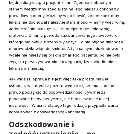
błędną diagnozę, a pacjent zmarł. Zgodnie z obecnym
stanem wiedzy inny specjalista na jego miejscu dokonałby
prawidłowej oceny. Możemy więc mówić, że ten konkretny
lekarz nie dochował należytej staranności – mamy więc winę.
Jednocześnie okazuje się, że pacjenta nie dałoby się
uratować. Zmarł z powodu zaawansowanego nowotworu,
którego nie było już szans wyleczyć. To nie błędna diagnoza
doprowadziła więc do śmierci. A tym samym odszkodowanie
wcale nie należy się bliskim zmarłego pacjenta, bo nie było
związku przyczynowo-skutkowego między zaniedbaniem
lekarza a śmiercią.
Jak widzisz, sprawa nie jest więc taka prosta. Nawet
sytuacje, w których z pozoru wydaje się, że masz pełne
prawo pociągnąć do odpowiedzialności cywilnej za
popełnione błędy medyczne, nie będziesz mieć takiej
możliwości. Właśnie dlatego tego rodzaju przypadki warto
konsultować z doświadczoną kancelarią.
Odszkodowanie i
zadośćuczynienie – co