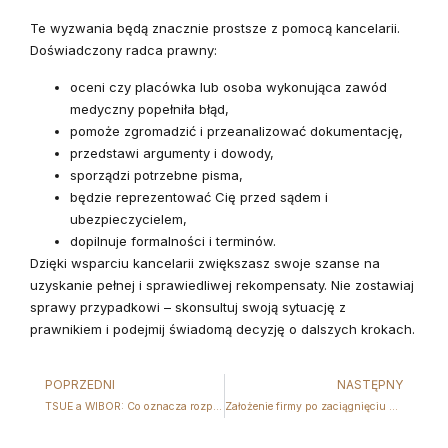
Te wyzwania będą znacznie prostsze z pomocą kancelarii.
Doświadczony radca prawny:
oceni czy placówka lub osoba wykonująca zawód
medyczny popełniła błąd,
pomoże zgromadzić i przeanalizować dokumentację,
przedstawi argumenty i dowody,
sporządzi potrzebne pisma,
będzie reprezentować Cię przed sądem i
ubezpieczycielem,
dopilnuje formalności i terminów.
Dzięki wsparciu kancelarii zwiększasz swoje szanse na
uzyskanie pełnej i sprawiedliwej rekompensaty. Nie zostawiaj
sprawy przypadkowi – skonsultuj swoją sytuację z
prawnikiem i podejmij świadomą decyzję o dalszych krokach.
POPRZEDNI
NASTĘPNY
TSUE a WIBOR: Co oznacza rozprawa z 11 czerwca dla kredytobiorców? Co wyrok TSUE w sprawie WIBOR może zmienić dla banków i konsumentów?
Założenie firmy po zaciągnięciu kredytu frankowego – czy wciąż masz szansę unieważnić umowę