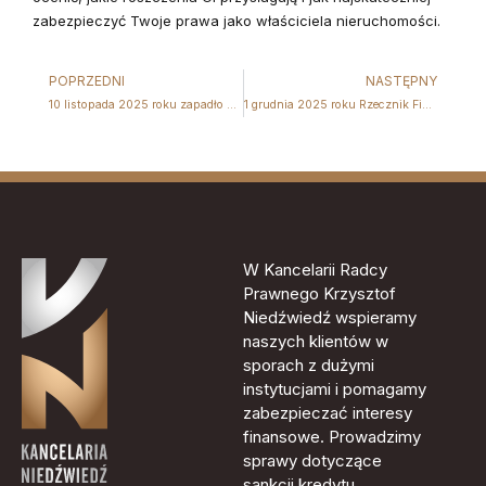
zabezpieczyć Twoje prawa jako właściciela nieruchomości.
POPRZEDNI
NASTĘPNY
10 listopada 2025 roku zapadło postanowienie TSUE w sprawie unieważniania umów kredytu frankowego. Co to oznacza dla konsumentów?
1 grudnia 2025 roku Rzecznik Finansowy wydał Oświadczenie w sprawie sankcji kredytu darmowego. Co to oznacza dla Kredytobiorców?
W Kancelarii Radcy
Prawnego Krzysztof
Niedźwiedź wspieramy
naszych klientów w
sporach z dużymi
instytucjami i pomagamy
zabezpieczać interesy
finansowe. Prowadzimy
sprawy dotyczące
sankcji kredytu