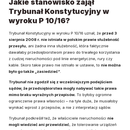
Jakie stanowisko zajął
Trybunał Konstytucyjny w
wyroku P 10/16?
Trybunał Konstytucyjny w wyroku P 10/16 uznał, że
przed 3
sierpnia 2008 r. nie istniała w polskim prawie służebność
przesyłu
, ani żadna inna służebność, która faktycznie
dawałaby przedsiębiorstwom prawo do trwałego korzystania
z cudzej nieruchomości pod linie energetyczne, rury czy
kable. Skoro takie prawo nie istniało w ustawie, to
nie można
było go także „zasiedzieć”
.
Trybunał nie zgodził się z wcześniejszym podejściem
sądów, że przedsiębiorstwa mogły nabywać takie prawa
mimo braku wyraźnych przepisów.
To byłoby ogromne
ograniczenie prawa własności – na tyle duże, że musiałoby
wynikać wprost z przepisów, a nie z interpretacji sądów.
Trybunał podkreślił też, że właściciele nieruchomości
nie
mogli wiedzieć ani przewidzieć
, że tolerowanie urządzeń