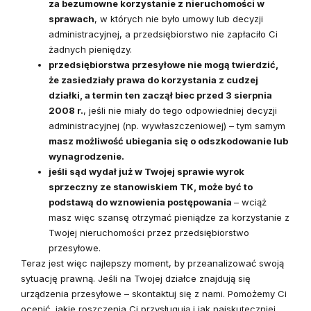
za bezumowne korzystanie z nieruchomości w
sprawach
, w których nie było umowy lub decyzji
administracyjnej, a przedsiębiorstwo nie zapłaciło Ci
żadnych pieniędzy.
przedsiębiorstwa przesyłowe nie mogą twierdzić,
że zasiedziały prawa do korzystania z cudzej
działki, a termin ten zaczął biec przed 3 sierpnia
2008 r.
, jeśli nie miały do tego odpowiedniej decyzji
administracyjnej (np. wywłaszczeniowej) – tym samym
masz możliwość ubiegania się o odszkodowanie lub
wynagrodzenie.
jeśli sąd wydał już w Twojej sprawie wyrok
sprzeczny ze stanowiskiem TK, może być to
podstawą do wznowienia postępowania
– wciąż
masz więc szansę otrzymać pieniądze za korzystanie z
Twojej nieruchomości przez przedsiębiorstwo
przesyłowe.
Teraz jest więc najlepszy moment, by przeanalizować swoją
sytuację prawną. Jeśli na Twojej działce znajdują się
urządzenia przesyłowe – skontaktuj się z nami. Pomożemy Ci
ocenić, jakie roszczenia Ci przysługują i jak najskuteczniej