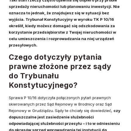
Taki stan rzeczy często ujawnia się dopiero przy próbie
sprzedaży nieruchomości lub planowaniu inwestycji. Nie
oznacza to jednak, że znajdujesz się w sytuacji bez
wyjścia. Trybunał Konstytucyjny w wyroku TK P 10/16
określił, kiedy możesz domagać się odszkodowania za
korzystanie przedsiębiorstw z Twojej nieruchomości w
celu umieszczenia i rozprowadzania na niej urządzeń
przesyłowych.
Czego dotyczyły pytania
prawne złożone przez sądy
do Trybunału
Konstytucyjnego?
Sprawa P 10/16 dotyczyła połączonych pytań prawnych
skierowanych przez Sąd Rejonowy w Brodnicy oraz Sąd
Rejonowy w Grudziądzu. Sądy te chciały się dowiedzieć,
czy
dopuszczalne jest zasiedzenie służebności
odpowiadającej służebności przesyłu – i to w odniesieniu
do okresów sprzed wprowadzenia tej instytucji do