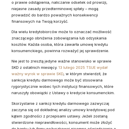
o prawie odstąpienia, naliczanie odsetek od prowizji,
niejasne zasady przedterminowej spłaty – mogą
prowadzić do bardzo poważnych konsekwencji
finansowych na Twoją korzyść.
Dla wielu kredytobiorców może to oznaczać możliwość
znaczącego obniżenia zobowiązania lub odzyskania
kosztów. Każda osoba, która zawarła umowę kredytu
konsumenckiego, powinna rozważyć jej sprawdzenie.
Nie jest to zresztą jedyne ważne stanowisko w sprawie
SKD z ostatnich miesięcy.
13 lutego 2025 TSUE wydał
ważny wyrok w sprawie SKD
, w którym stwierdził, że
sankcja kredytu darmowego może być stosowana
rygorystycznie wobec tych instytucji finansowych, które
naruszyły obowiązki z Ustawy o kredycie konsumenckim.
Skorzystanie z sankcji kredytu darmowego zazwyczaj
zaczyna się od dokładnej analizy umowy kredytowej pod
kątem zgodności z przepisami ustawy. Jeżeli zostaną
stwierdzone nieprawidłowości, konsument może złożyć
do banku lub firmy pożyczkowej pisemne oświadczenie o