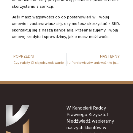
skorzystaniu z sankcji.
Jeśli masz wątpliwości co do postanowień w Twojej
umowie i zastanawiasz się, czy możesz skorzystać z SKD,
skontaktuj się z naszą kancelarią. Przeanalizujemy Twoją
umowę kredytu i sprawdzimy, jakie masz możliwości.
POPRZEDNI
NASTĘPNY
Czy należy Ci się odszkodowanie za służebność przesyłu na Twojej nieruchomości? – wyrok TK z 2 grudnia 2025 r. jednoznacznie rozstrzyga sprawę!
Ilu frankowiczów unieważniło już swoje umowy kredytowe? Co mówią statystyki?
W Kancelarii Radcy
Prawnego Krzysztof
Niedźwiedź wspieramy
naszych klientów w